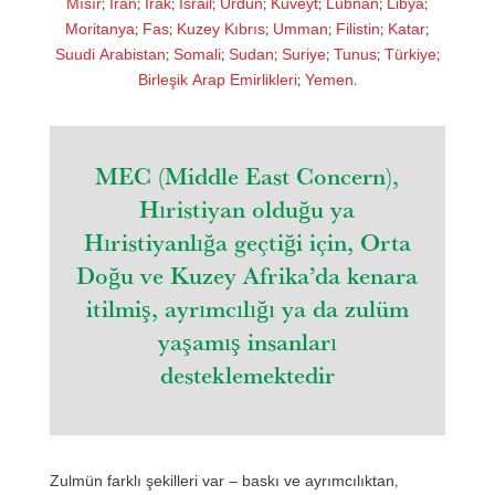
Mısır
;
İran
;
Irak
;
İsrail
;
Ürdün
;
Kuveyt
;
Lübnan
;
Libya
;
Moritanya
;
Fas
;
Kuzey Kıbrıs
;
Umman
;
Filistin
;
Katar
;
Suudi Arabistan
;
Somali
;
Sudan
;
Suriye
;
Tunus
;
Türkiye
;
Birleşik Arap Emirlikleri
;
Yemen
.
MEC (Middle East Concern),
Hıristiyan olduğu ya
Hıristiyanlığa geçtiği için, Orta
Doğu ve Kuzey Afrika’da kenara
itilmiş, ayrımcılığı ya da zulüm
yaşamış insanları
desteklemektedir
Zulmün farklı şekilleri var – baskı ve ayrımcılıktan,