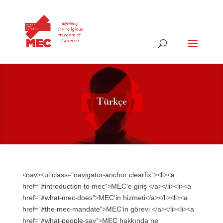
Türkçe
<nav><ul class="navigator-anchor clearfix"><li><a
href="#introduction-to-mec">MEC'e giriş </a></li><li><a
href="#what-mec-does">MEC'in hizmeti</a></li><li><a
href="#the-mec-mandate">MEC'in görevi </a></li><li><a
href="#what-people-say">MEC hakkında ne