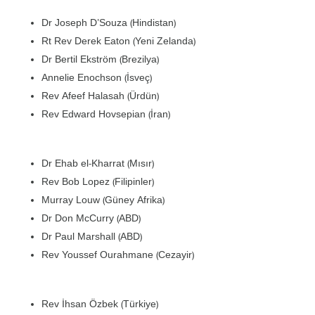
Dr Joseph D’Souza (Hindistan)
Rt Rev Derek Eaton (Yeni Zelanda)
Dr Bertil Ekström (Brezilya)
Annelie Enochson (İsveç)
Rev Afeef Halasah (Ürdün)
Rev Edward Hovsepian (İran)
Dr Ehab el-Kharrat (Mısır)
Rev Bob Lopez (Filipinler)
Murray Louw (Güney Afrika)
Dr Don McCurry (ABD)
Dr Paul Marshall (ABD)
Rev Youssef Ourahmane (Cezayir)
Rev İhsan Özbek (Türkiye)