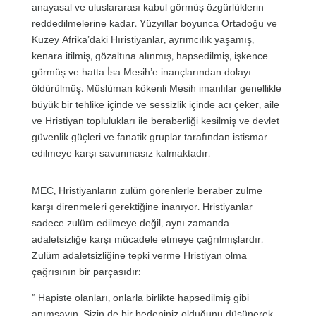
anayasal ve uluslararası kabul görmüş özgürlüklerin
reddedilmelerine kadar. Yüzyıllar boyunca Ortadoğu ve
Kuzey Afrika’daki Hıristiyanlar, ayrımcılık yaşamış,
kenara itilmiş, gözaltına alınmış, hapsedilmiş, işkence
görmüş ve hatta İsa Mesih’e inançlarından dolayı
öldürülmüş. Müslüman kökenli Mesih imanlılar genellikle
büyük bir tehlike içinde ve sessizlik içinde acı çeker, aile
ve Hristiyan toplulukları ile beraberliği kesilmiş ve devlet
güvenlik güçleri ve fanatik gruplar tarafından istismar
edilmeye karşı savunmasız kalmaktadır.
MEC, Hristiyanların zulüm görenlerle beraber zulme
karşı direnmeleri gerektiğine inanıyor. Hristiyanlar
sadece zulüm edilmeye değil, aynı zamanda
adaletsizliğe karşı mücadele etmeye çağrılmışlardır.
Zulüm adaletsizliğine tepki verme Hristiyan olma
çağrısının bir parçasıdır:
” Hapiste olanları, onlarla birlikte hapsedilmiş gibi
anımsayın. Sizin de bir bedeniniz olduğunu düşünerek